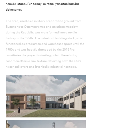
hem de İstanbul’un sanayi mirasını yansıtan ham bir
doku sunar.
The area, used as a military preparation ground from
Byzantine to Ottoman times and an urban meadow
during the Republic, was transformed into a textile
factory in the 1950s. The industrial building stock, which
functioned as production and warehouse space until the
1980s and was heavily damaged by the 2018 fire,
constitutes the project's starting point. The existing
condition offers a raw texture reflecting both the site's
historical layers and Istanbul's industrial heritage.