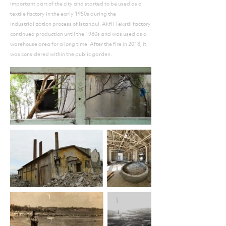
important part of the city and started to be used as a
textile factory in the early 1950s during the
industrialization process of Istanbul. Akfil Tekstil factory
continued production until the 1980s and was used as a
warehouse area for a long time. After the fire in 2018, it
was considered within the public garden.