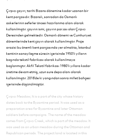
Çırpıcı çayırı; tarihi Bizans dönemine kadar uzanan bir
kent parçasıdır. Bizanslı, sonradan da Osmanlı
askerlerinin seferler öncesi hazırlanma alanı olarak
kullanılmıştır. çayırın ismi, çayırın par.ası olan Çırpıcı
Deresinden gelmektedir. Osmanlı dönemi ve Cumhuriyet
dönemlerinde kent çayırı olarak kullanılmıştır. Proje
arazisi bu önemli kent parçasında yer almakta, İstanbul
kentinin sanayileşme sürecin içerisinde 1950’li yılların
başında tekstil fabrikası olarak kullanılmaya
başlanmıştır. Akfil Tekstil fabrikası 1980’li yıllara kadar
üretime devam etmiş, uzun sure depo alanı olarak
kullanılmıştır. 2018’de ki yangından sonra millet bahçesi
içerisinde düşünülmüştür.
Çırpıcı Meadow; It is a part of the city whose history
dates back to the Byzantine period. It was used as a
preparation area for Byzantine and later Ottoman
soldiers before campaigns. The name of the meadow
comes from Çırpıcı Creek, which is part of the meadow. It
was used as an urban meadow during the Ottoman and
Republican periods. The project land is located in this