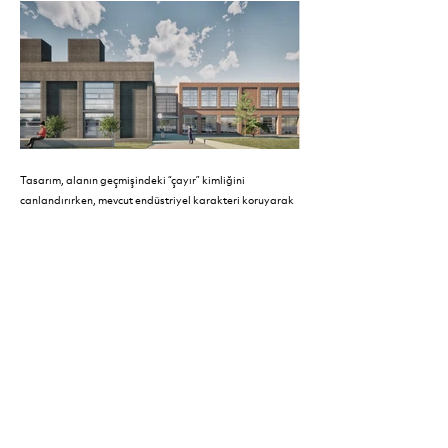
Tasarım, alanın geçmişindeki “çayır” kimliğini
canlandırırken, mevcut endüstriyel karakteri koruyarak
yeniden işlevlendirmeyi hedefler. Belediye ve Adliye
yapılarını birbirine bağlayan promenade aksı,
yerleşimin ana kentsel omurgasını oluşturur. Yıkılmış
blokların izlerini takip eden arkatlı peyzaj elemanları,
merkezi “avlu” kimliğini yeniden kurarak yapıları
bütüncül bir açık alan kurgusu içinde birbirine bağlar.
The design aims to revive the historical "meadow"
identity while re-purposing the industrial character
through preservation. A promenade axis connecting the
Municipality and Courthouse buildings serves as the
main urban spine of the settlement. Landscape elements