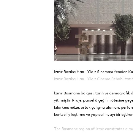
İzmir Bıçakcı Han - Yıldız Sineması Yeniden Kul
İzmir Bıçakcı Han - Yıldız Cinema Rehabilitati
İzmir Basmane bölgesi, tarih ve demografik de
yitirmiştir. Proje, parsel ölçeğinin ötesine ge
kılarken; müze, ortak çalışma alanları, perfo
kentsel iyileştirme ve yapısal ihyayı birleştire
The Basmane region of Izmir constitutes a mu