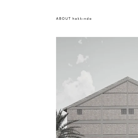
A B O U T h a k k ı n d a