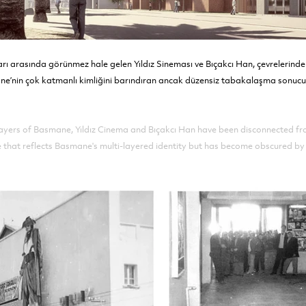
 arasında görünmez hale gelen Yıldız Sineması ve Bıçakcı Han, çevrelerindek
mane’nin çok katmanlı kimliğini barındıran ancak düzensiz tabakalaşma sonucu 
ayers of Basmane, Yıldız Cinema and Bıçakcı Han have been disconnected from
pe that reflects Basmane's multi-layered identity but has become obscured by 