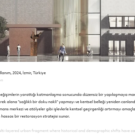
lanım, 2024, İzmir, Türkiye
on
ğişimlerin yarattığı katmanlaşma sonucunda düzensiz bir yapılaşmaya maruz k
çerek alana "sağlıklı bir doku nakli" yapmayı ve kentsel belleği yeniden canlan
rmans merkezi ve atölyeler gibi işlevlerle kentsel geçirgenliği artırmayı ama
n hassas bir restorasyon stratejisi sunar.
lti-layered urban fragment where historical and demographic shifts have caus