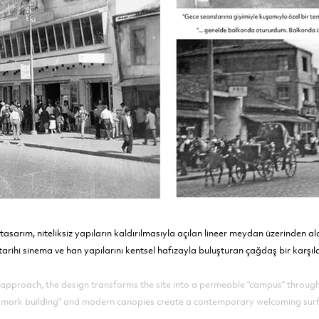
asarım, niteliksiz yapıların kaldırılmasıyla açılan lineer meydan üzerinden ala
arihi sinema ve han yapılarını kentsel hafızayla buluşturan çağdaş bir karşıla
 approach, the design transforms the site into a permeable "campus" throug
ndmark building" and modern canopies create a contemporary welcoming surfac