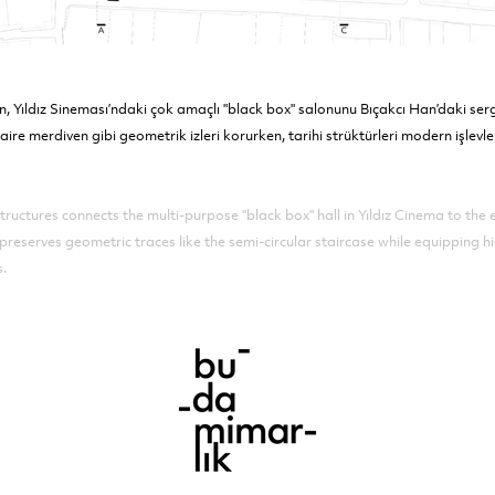
, Yıldız Sineması’ndaki çok amaçlı "black box" salonunu Bıçakcı Han’daki ser
daire merdiven gibi geometrik izleri korurken, tarihi strüktürleri modern işle
structures connects the multi-purpose "black box" hall in Yıldız Cinema to the
preserves geometric traces like the semi-circular staircase while equipping h
s.