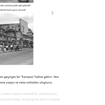
nı geçirgen bir "kampüs" haline getirir. Yeni
ma yüzeyi ve vista noktaları oluşturur.
h a linear square created by removing low-
e and vistas, reuniting the historic cinema