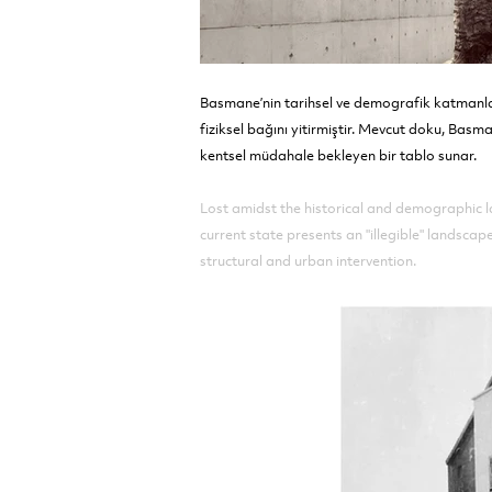
Basmane’nin tarihsel ve demografik katmanları
fiziksel bağını yitirmiştir. Mevcut doku, Bas
kentsel müdahale bekleyen bir tablo sunar.
Lost amidst the historical and demographic l
current state presents an "illegible" landsca
structural and urban intervention.