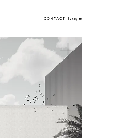
C O N T A C T i l e t i ş i m