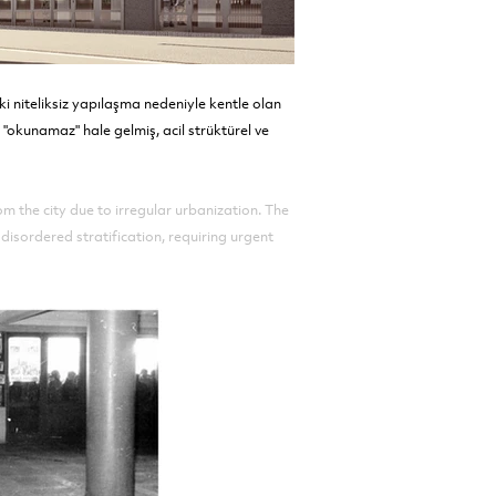
i niteliksiz yapılaşma nedeniyle kentle olan
"okunamaz" hale gelmiş, acil strüktürel ve
 the city due to irregular urbanization. The
disordered stratification, requiring urgent